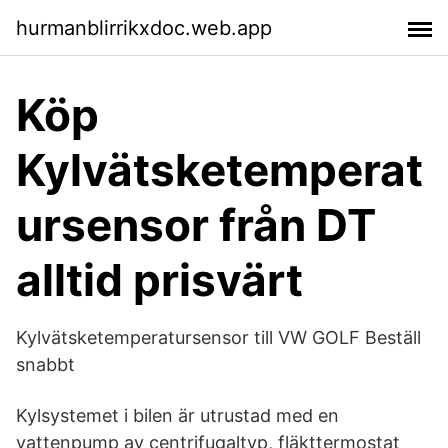
hurmanblirrikxdoc.web.app
Köp
Kylvätsketemperat
ursensor från DT
alltid prisvärt
Kylvätsketemperatursensor till VW GOLF Beställ
snabbt
Kylsystemet i bilen är utrustad med en
vattenpump av centrifugaltyp, fläkttermostat