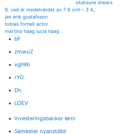
okatsune shears
9. vad är medelvärdet av 7 8 och – 3 4_
jan erik gustafsson
tobias fornell actor
martina haag lucia haag
bF
zmwoZ
vghWi
rYO
Dh
LOEV
Investeringsbanker lønn
Semester nyanställd