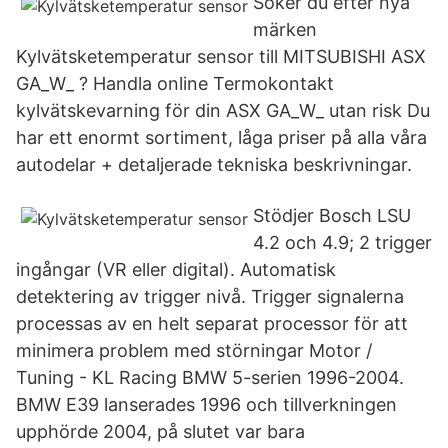
Söker du efter nya
märken
Kylvätsketemperatur sensor till MITSUBISHI ASX
GA_W_ ? Handla online Termokontakt
kylvätskevarning för din ASX GA_W_ utan risk Du
har ett enormt sortiment, låga priser på alla våra
autodelar + detaljerade tekniska beskrivningar.
Stödjer Bosch LSU
4.2 och 4.9; 2 trigger
ingångar (VR eller digital). Automatisk
detektering av trigger nivå. Trigger signalerna
processas av en helt separat processor för att
minimera problem med störningar Motor /
Tuning - KL Racing BMW 5-serien 1996-2004.
BMW E39 lanserades 1996 och tillverkningen
upphörde 2004, på slutet var bara