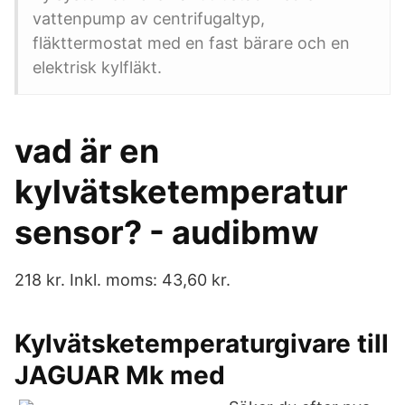
vattenpump av centrifugaltyp,
fläkttermostat med en fast bärare och en
elektrisk kylfläkt.
vad är en
kylvätsketemperatur
sensor? - audibmw
218 kr. Inkl. moms: 43,60 kr.
Kylvätsketemperaturgivare till
JAGUAR Mk med