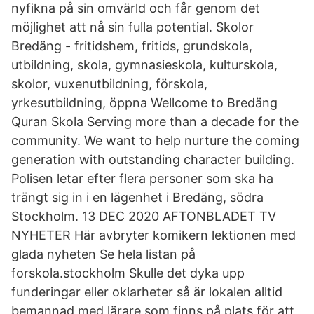
nyfikna på sin omvärld och får genom det
möjlighet att nå sin fulla potential. Skolor
Bredäng - fritidshem, fritids, grundskola,
utbildning, skola, gymnasieskola, kulturskola,
skolor, vuxenutbildning, förskola,
yrkesutbildning, öppna Wellcome to Bredäng
Quran Skola Serving more than a decade for the
community. We want to help nurture the coming
generation with outstanding character building.
Polisen letar efter flera personer som ska ha
trängt sig in i en lägenhet i Bredäng, södra
Stockholm. 13 DEC 2020 AFTONBLADET TV
NYHETER Här avbryter komikern lektionen med
glada nyheten Se hela listan på
forskola.stockholm Skulle det dyka upp
funderingar eller oklarheter så är lokalen alltid
bemannad med lärare som finns på plats för att