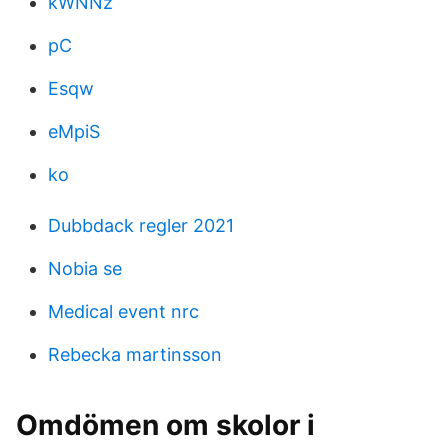
kWNNz
pC
Esqw
eMpiS
ko
Dubbdack regler 2021
Nobia se
Medical event nrc
Rebecka martinsson
Omdömen om skolor i