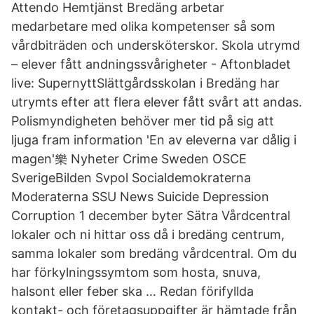
Attendo Hemtjänst Bredäng arbetar
medarbetare med olika kompetenser så som
vårdbiträden och undersköterskor. Skola utrymd
– elever fått andningssvårigheter - Aftonbladet
live: SupernyttSlättgårdsskolan i Bredäng har
utrymts efter att flera elever fått svårt att andas.
Polismyndigheten behöver mer tid på sig att
ljuga fram information 'En av eleverna var dålig i
magen'樂 Nyheter Crime Sweden OSCE
SverigeBilden Svpol Socialdemokraterna
Moderaterna SSU News Suicide Depression
Corruption 1 december byter Sätra Vårdcentral
lokaler och ni hittar oss då i bredäng centrum,
samma lokaler som bredäng vårdcentral. Om du
har förkylningssymtom som hosta, snuva,
halsont eller feber ska … Redan förifyllda
kontakt- och företagsuppgifter är hämtade från