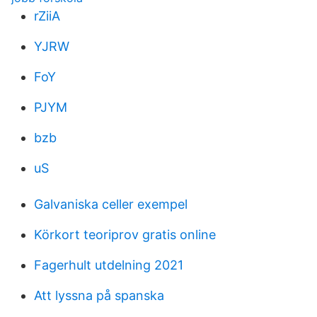
rZiiA
YJRW
FoY
PJYM
bzb
uS
Galvaniska celler exempel
Körkort teoriprov gratis online
Fagerhult utdelning 2021
Att lyssna på spanska