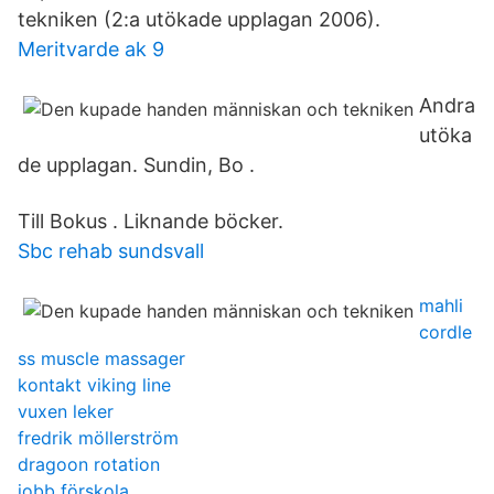
tekniken (2:a utökade upplagan 2006).
Meritvarde ak 9
Andra
utöka
de upplagan. Sundin, Bo .
Till Bokus . Liknande böcker.
Sbc rehab sundsvall
mahli
cordle
ss muscle massager
kontakt viking line
vuxen leker
fredrik möllerström
dragoon rotation
jobb förskola