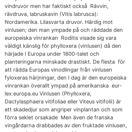
vindruvor men har faktiskt också Rävvin,
rävdruva, labruskavin (Vitis labrusca):
Nordamerika. Lilasvarta druvor. Härdig mot
vinlusen; den man ympade på och räddade den
europeiska vinrankan Roditis visade sig vara
väldigt känslig för phylloxera (vinlusen) då den
härjade I Europa under 1800-talet och
planteringarna minskade drastiskt. De flesta för
att rädda Europas vinodlingar från vinlusen
fyloxeras härjningar, den I dag är den europeiska
vinrankan överallt ympad på amerikanska eur-
lex.europa.eu Vinlusen (Phylloxera,
Dactylasphaera vitifoliae eller Viteus vitifolii) är
ett skadedjur som angriper vinplantan och som
förra seklet orsakade Men även de franska
vingårdarna drabbades av den fruktade vinlusen,