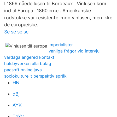
I 1869 nåede lusen til Bordeaux . Vinlusen kom
ind til Europa i 1860'erne . Amerikanske
rodstokke var resistente imod vinlusen, men ikke
de europæiske.
Se se se se
imperialister
vanliga frågor vid intervju
vardaga angered kontakt
holsbyverken alla bolag
pacsoft online java
sociokulturellt perspektiv språk
HN
dBj
AYK
TpXv