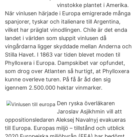
vinstokke plantet i Amerika.
När vinlusen härjade i Europa emigrerade många
spanjorer, tyskar och italienare till Argentina,
vilket har präglat vinodlingen. Chile är det enda
landet i världen som sluppit vinlusen då
vingårdarna ligger skyddade mellan Anderna och
Stilla Havet. I 1863 var tiden blevet moden til
Phylloxera i Europa. Dampskibet var opfundet,
som drog over Atlanten så hurtigt, at Phylloxera
kunne overleve turen. På få år åd den sig
igennem 2.500.000 hektar vinmarker.
Den ryska överläkaren
Jaroslav Asjikhmin vill att
oppositionsledaren Aleksej Navalnyj evakueras
till Europa. Europas miljö – tillstånd och utblick
2020 Europeiska miljöbyrån (EEA) har bedömt