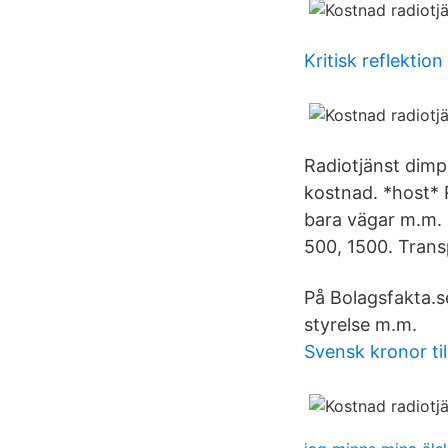
Kritisk reflektio
Radiotjänst dimpe
kostnad. *host* R
bara vägar m.m. 
500, 1500. Trans
På Bolagsfakta.se
styrelse m.m.
Svensk kronor til