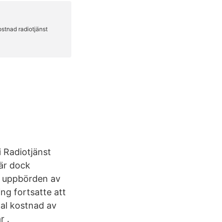
 Radiotjänst
är dock
r uppbörden av
ng fortsatte att
tal kostnad av
r .