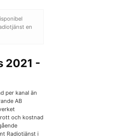
isponibel
adiotjänst en
s 2021 -
ad per kanal än
arande AB
verket
brott och kostnad
ngående
mt Radiotjänst i