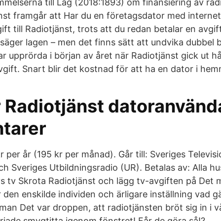
elserna till Lag (2018:1893) om finansiering av radi
nst framgår att Har du en företagsdator med intern
ift till Radiotjänst, trots att du redan betalar en avgi
 säger lagen – men det finns sätt att undvika dubbel
ar upprörda i början av året när Radiotjänst gick ut 
vgift. Snart blir det kostnad för att ha en dator i he
 Radiotjänst datoranvända
tarer
 per år (195 kr per månad). Går till: Sveriges Televis
h Sveriges Utbildningsradio (UR). Betalas av: Alla h
s tv Skrota Radiotjänst och lägg tv-avgiften på Det
 den enskilde individen och ärligare inställning vad gä
man Det var droppen, att radiotjänsten bröt sig in i v
örjade smygtitta igenom fönstret! Får de göra så!?