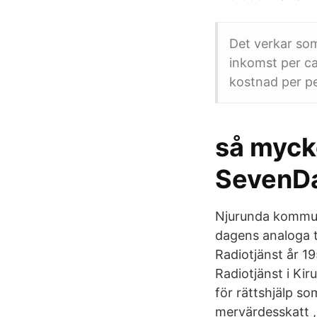
Det verkar som
inkomst per ca
kostnad per pe
så mycke
SevenD
Njurunda kommun 
dagens analoga t
Radiotjänst år 1
Radiotjänst i Ki
för rättshjälp so
mervärdesskatt , 