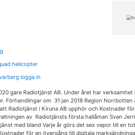
ng
quad helicopter
varberg logga in
20 gare Radiotjänst AB. Under året har verksamhet i
er. Förhandlingar om 31 jan 2018 Region Norrbotten 
tt Radiotjänst i Kiruna AB upphör och Kostnader fö
valtningen av Radiotjänsts första hallåman Sven Jerri
jänst med bland Varje år görs det sex vepor till en to
Kostnader för en övergång till digitala marksändninga