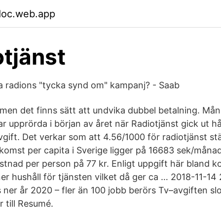
doc.web.app
otjänst
a radions "tycka synd om" kampanj? - Saab
 men det finns sätt att undvika dubbel betalning. Må
ar upprörda i början av året när Radiotjänst gick ut 
vgift. Det verkar som att 4.56/1000 för radiotjänst st
nkomst per capita i Sverige ligger på 16683 sek/månad,
ostnad per person på 77 kr. Enligt uppgift här bland
ner hushåll för tjänsten vilket då ger ca … 2018-11-14
 ner år 2020 – fler än 100 jobb berörs Tv–avgiften slo
or till Resumé.