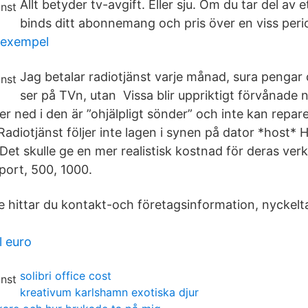
Allt betyder tv-avgift. Eller sju. Om du tar del av 
binds ditt abonnemang och pris över en viss peri
n exempel
Jag betalar radiotjänst varje månad, sura pengar 
ser på TVn, utan Vissa blir uppriktigt förvånade 
r ned i den är ”ohjälpligt sönder” och inte kan reparera
adiotjänst följer inte lagen i synen på dator *host* H
Det skulle ge en mer realistisk kostnad för deras ver
port, 500, 1000.
 hittar du kontakt-och företagsinformation, nyckeltal,
l euro
solibri office cost
kreativum karlshamn exotiska djur