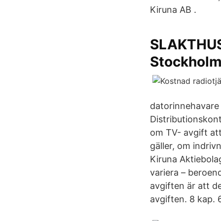
Kiruna AB .
SLAKTHUS
Stockhol
datorinnehavare 
Distributionskont
om TV- avgift att
gäller, om indrivn
Kiruna Aktiebol
variera – beroend
avgiften är att d
avgiften. 8 kap. 