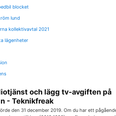
dbil blocket
tröm lund
rna kollektivavtal 2021
ta lägenheter
ion
ens
iotjänst och lägg tv-avgiften på
n - Teknikfreak
hörde den 31 december 2019. Om du har ett pågående