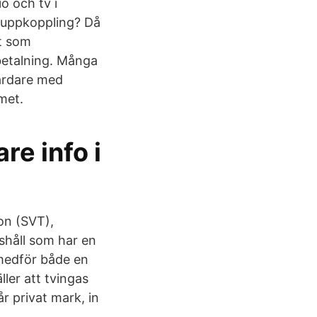
o och tv i
etuppkoppling? Då
ft som
 betalning. Många
hårdare med
mmet.
re info i
ion (SVT),
ushåll som har en
 medför både en
ller att tvingas
år privat mark, in