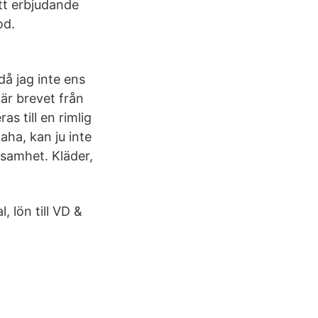
ett erbjudande
od.
då jag inte ens
när brevet från
s till en rimlig
aha, kan ju inte
ksamhet. Kläder,
 lön till VD &