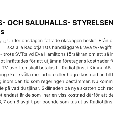
- OCH SALUHALLS- STYRELSEN
ms
Under onsdagen fattade riksdagen beslut Från 
ska alla Radiotjänsts handläggare kräva tv-avgift
- trots SVT:s vd Eva Hamiltons försäkran om att så in
ot inrättades för att utjämna företagens kostnader fö
 TV-avgiften skall betalas till Radiotjänst i Kiruna 
ing skulle vålla mer arbete eller högre kostnad än till 
ag inom den tid som regeringen bestämmer. Nu komm
e på vad du tjänar. Skillnaden på nya skatten och rad
et endast är de som har en viss kostnad därför att de
6, 7 och 8 avgift per boende som tas ut av Radiotjäns