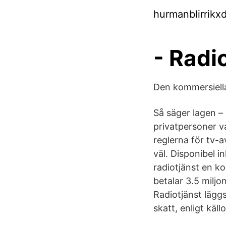
hurmanblirrikx
- Radi
Den kommersiell
Så säger lagen –
privatpersoner v
reglerna för tv-a
väl. Disponibel i
radiotjänst en k
betalar 3.5 miljo
Radiotjänst läggs
skatt, enligt käll