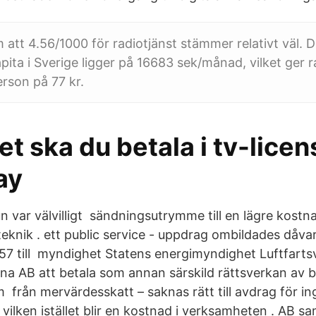
 att 4.56/1000 för radiotjänst stämmer relativt väl. D
pita i Sverige ligger på 16683 sek/månad, vilket ger r
rson på 77 kr.
t ska du betala i tv-licen
ay
var välvilligt sändningsutrymme till en lägre kostn
eknik . ett public service - uppdrag ombildades dåv
957 till myndighet Statens energimyndighet Luftfarts
runa AB att betala som annan särskild rättsverkan av 
m från mervärdesskatt – saknas rätt till avdrag för i
vilken istället blir en kostnad i verksamheten . AB sa