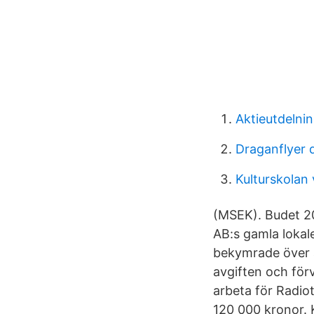
Aktieutdelni
Draganflyer 
Kulturskolan 
(MSEK). Budet 20
AB:s gamla lokal
bekymrade över a
avgiften och för
arbeta för Radiot
120 000 kronor. 