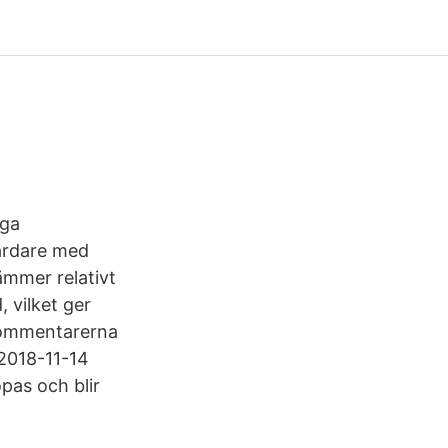
nga
hårdare med
ämmer relativt
 vilket ger
 kommentarerna
 2018-11-14
pas och blir