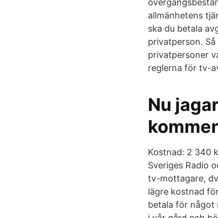
övergångsbestämm
allmänhetens tjä
ska du betala avg
privatperson. Så
privatpersoner v
reglerna för tv-a
Nu jagar
kommen
Kostnad: 2 340 kr
Sveriges Radio oc
tv-mottagare, dv
lägre kostnad för
betala för något 
i vår gård och b