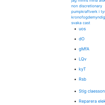
jag minns mina äls
non discretionary
pumpkraftverk i ty
kronofogdemyndig
svaka cast
uos
dO
gMfA
LQv
kyT
Rsb
Stig claesson
Reparera elek