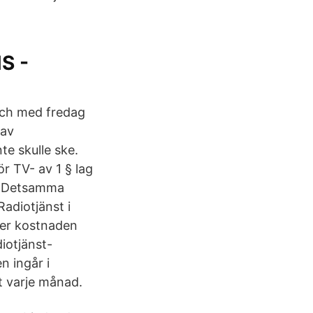
S -
och med fredag
 av
te skulle ske.
r TV- av 1 § lag
AB. Detsamma
Radiotjänst i
er kostnaden
iotjänst-
n ingår i
t varje månad.