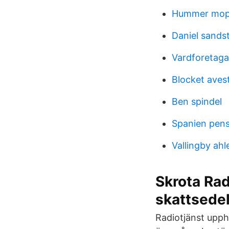
Hummer mope
Daniel sands
Vardforetaga
Blocket aves
Ben spindel
Spanien pens
Vallingby ahl
Skrota Rad
skattsedel
Radiotjänst upp